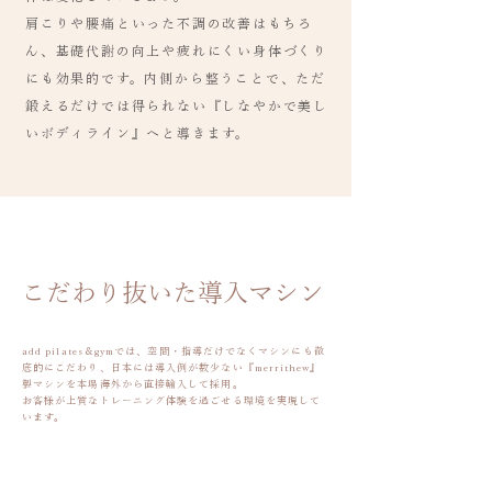
肩こりや腰痛といった不調の改善はもちろ
ん、基礎代謝の向上や疲れにくい身体づくり
にも効果的です。内側から整うことで、ただ
鍛えるだけでは得られない『しなやかで美し
いボディライン』へと導きます。
​こだわり抜いた導入マシン
add pilates＆gymでは、空間・指導だけでなくマシンにも徹
底的にこだわり、日本には導入例が数少ない『merrithew』
製マシンを本場海外から直接輸入して採用。
お客様が上質なトレーニング体験を過ごせる環境を実現して
います。