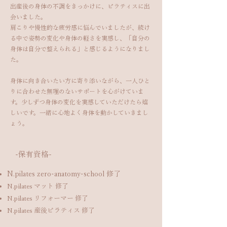
出産後の身体の不調をきっかけに、ピラティスに出
会いました。
肩こりや慢性的な疲労感に悩んでいましたが、続け
る中で姿勢の変化や身体の軽さを実感し、「自分の
身体は自分で整えられる」と感じるようになりまし
た。
身体に向き合いたい方に寄り添いながら、一人ひと
りに合わせた無理のないサポートを心がけていま
す。少しずつ身体の変化を実感していただけたら嬉
しいです。一緒に心地よく身体を動かしていきまし
ょう。
​-保有資格-
N.pilates zero-anatomy-school 修了
N.pilates マット 修了
N.pilates リフォーマー 修了
N.pilates 産後ピラティス 修了