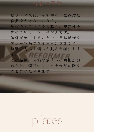
怪我の予防
ピラティスは、関節や筋肉に過度な
負担をかけることなく、
身体のバランスや柔軟性、安定性を
高めていくトレーニングです。
体幹が安定することで、日常動作や
スポーツ時のフォームが改善され、
無駄な力みや偏った動きが減少しま
す。
その結果、関節や筋肉への負担が分
散され、怪我のリスクを未然に防ぐ
ことにつながります。
​pilates