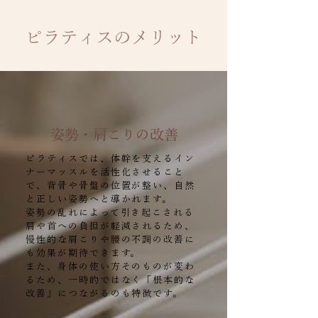
ピラティスのメリット
姿勢・肩こりの改善
ピラティスでは、体幹を支えるイン
ナーマッスルを活性化させること
で、背骨や骨盤の位置が整い、自然
と正しい姿勢へと導かれます。
姿勢の乱れによって引き起こされる
肩や首への負担が軽減されるため、
慢性的な肩こりや腰の不調の改善に
も効果が期待できます。
また、身体の使い方そのものが変わ
るため、一時的ではなく「根本的な
改善」につながるのも特徴です。