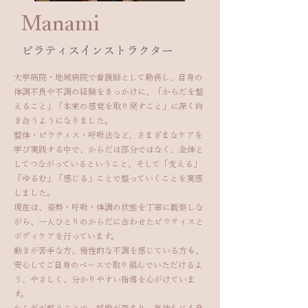
​Manami
​ピラティスインストラクター
大学病院・地域病院で看護師として勤務し、自身の
体調不良や不調の経験をきっかけに、「からだを整
えること」「本来の感覚を取り戻すこと」に深く向
き合うようになりました。
整体・ピラティス・呼吸法など、さまざまなケアを
学び実践する中で、からだは部分ではなく、全体と
してつながっているということ、そして「支える」
「ゆるむ」「感じる」ことで整っていくことを実感
しました。
現在は、姿勢・呼吸・体調の状態を丁寧に観察しな
がら、一人ひとりのからだに合わせたピラティスと
ボディケアを行っています。
動きが苦手な方、慢性的な不調を感じている方も、
安心してご自身のペースで取り組んでいただけるよ
う、やさしく、分かりやすい指導を心がけていま
す。