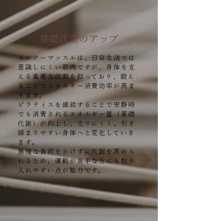
基礎代謝のアップ
インナーマッスルは、日常生活では
意識しにくい筋肉ですが、身体を支
える重要な役割を担っており、鍛え
ることでエネルギー消費効率が高ま
ります。
ピラティスを継続することで安静時
でも消費されるエネルギー量（基礎
代謝）が向上し、太りにくく、引き
締まりやすい身体へと変化していき
ます。
無理な負荷をかけずに代謝を高めら
れるため、運動が苦手な方にも取り
入れやすい点が魅力です。​