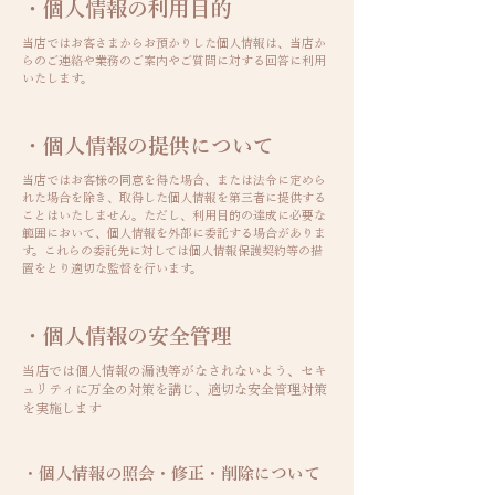
・個人情報の利用目的
当店ではお客さまからお預かりした個人情報は、当店か
らのご連絡や業務のご案内やご質問に対する回答に利用
いたします。
・個人情報の提供について
当店ではお客様の同意を得た場合、または法令に定めら
れた場合を除き、取得した個人情報を第三者に提供する
ことはいたしません。ただし、利用目的の達成に必要な
範囲において、個人情報を外部に委託する場合がありま
す。これらの委託先に対しては個人情報保護契約等の措
置をとり適切な監督を行います。
・個人情報の安全管理
当店では個人情報の漏洩等がなされないよう、セキ
ュリティに万全の対策を講じ、適切な安全管理対策
を実施します
・個人情報の照会・修正・削除について