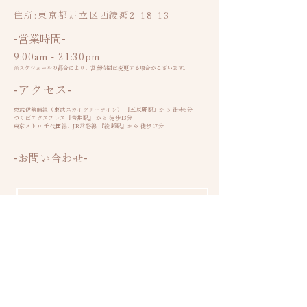
​住所:東京都足立区西綾瀬2-18-13
​-営業時間-
​9:00am - 21:30pm
​※スケジュールの都合により、営業時間は変更する場合がございます。
​-アクセス-
東武伊勢崎線（東武スカイツリーライン） 『五反野駅』から 徒歩6分
つくばエクスプレス『青井駅』 から 徒歩13分
東京メトロ 千代田線、JR常磐線 『綾瀬駅』から 徒歩17分
-お問い合わせ-